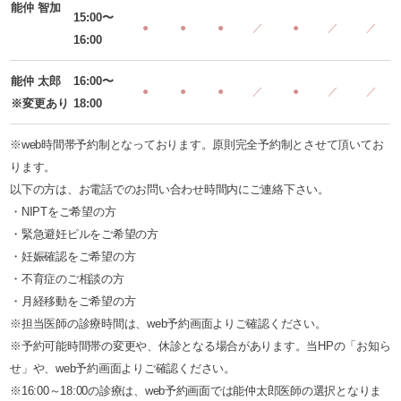
能仲 智加
15:00〜
●
●
●
／
●
／
／
16:00
能仲 太郎
16:00〜
●
●
●
／
●
／
／
※変更あり
18:00
※web時間帯予約制となっております。原則完全予約制とさせて頂いてお
ります。
以下の方は、お電話でのお問い合わせ時間内にご連絡下さい。
・NIPTをご希望の方
・緊急避妊ピルをご希望の方
・妊娠確認をご希望の方
・不育症のご相談の方
・月経移動をご希望の方
※担当医師の診療時間は、web予約画面よりご確認ください。
※予約可能時間帯の変更や、休診となる場合があります。当HPの「お知ら
せ」や、web予約画面よりご確認ください。
※16:00～18:00の診療は、web予約画面では能仲太郎医師の選択となりま