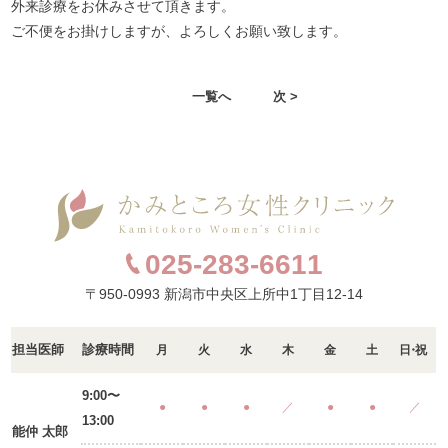
外来診療をお休みさせて頂きます。
ご不便をお掛けしますが、よろしくお願い致します。
一覧へ
次 >
025-283-6611
〒950-0993 新潟市中央区上所中1丁目12-14
担当医師
診療時間
月
火
水
木
金
土
日・祝
9:00〜
●
●
●
／
●
●
／
13:00
能仲 太郎